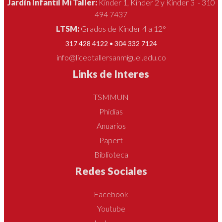
Jardín Infantil Mi Taller:
Kínder 1, Kínder 2 y Kínder 3 - 310
494 7437
LTSM:
Grados de Kínder 4 a 12°
317 428 4122 • 304 332 7124
info@liceotallersanmiguel.edu.co
Links de Interes
TSMMUN
Phidias
Anuarios
Papert
Biblioteca
Redes Sociales
Facebook
Youtube