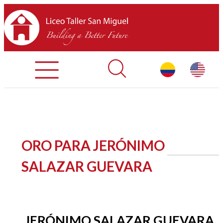
Admisiones
Contáctenos
INICIO
ORO PARA JERÓNIMO
SOBRE LTSM
SALAZAR GUEVARA
SECCIONES
EQUIPO
JERÓNIMO SALAZAR GUEVARA