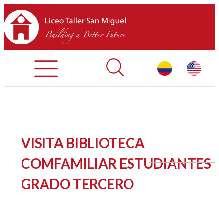
Admisiones
Contáctenos
INICIO
VISITA BIBLIOTECA
SOBRE LTSM
COMFAMILIAR ESTUDIANTES
GRADO TERCERO
SECCIONES
EQUIPO