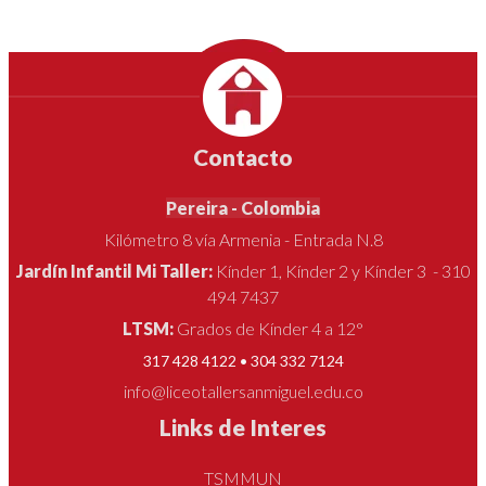
Contacto
Pereira - Colombia
Kilómetro 8 vía Armenia - Entrada N.8
Jardín Infantil Mi Taller:
Kínder 1, Kínder 2 y Kínder 3 - 310
494 7437
LTSM:
Grados de Kínder 4 a 12°
317 428 4122 • 304 332 7124
info@liceotallersanmiguel.edu.co
Links de Interes
TSMMUN