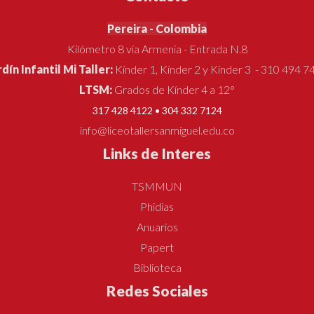
Pereira - Colombia
Kilómetro 8 vía Armenia - Entrada N.8
rdín Infantil Mi Taller:
Kínder 1, Kínder 2 y Kínder 3 - 310 494 7
LTSM:
Grados de Kínder 4 a 12°
317 428 4122 • 304 332 7124
info@liceotallersanmiguel.edu.co
Links de Interes
TSMMUN
Phidias
Anuarios
Papert
Biblioteca
Redes Sociales