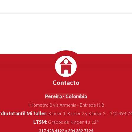
Contacto
Pereira - Colombia
Kilómetro 8 vía Armenia - Entrada N.8
rdín Infantil Mi Taller:
Kínder 1, Kínder 2 y Kínder 3 - 310 494 7
LTSM:
Grados de Kínder 4 a 12°
317 428 4122 • 304 332 7124