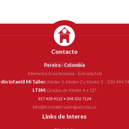
Contacto
Pereira - Colombia
Kilómetro 8 vía Armenia - Entrada N.8
rdín Infantil Mi Taller:
Kínder 1, Kínder 2 y Kínder 3 - 310 494 7
LTSM:
Grados de Kínder 4 a 12°
317 428 4122 • 304 332 7124
info@liceotallersanmiguel.edu.co
Links de Interes