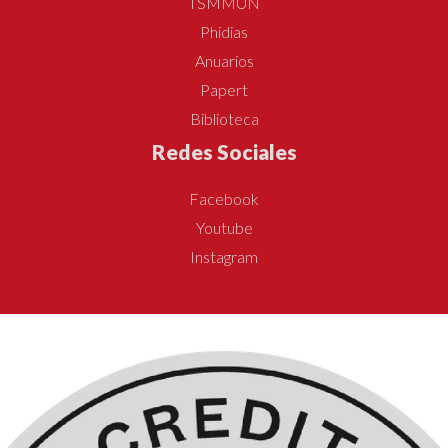
TSMMUN
Phidias
Anuarios
Papert
Biblioteca
Redes Sociales
Facebook
Youtube
Instagram