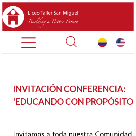
Admisiones
Contáctenos
INICIO
INVITACIÓN CONFERENCIA:
SOBRE LTSM
'EDUCANDO CON PROPÓSITO'
SECCIONES
EQUIPO
Invitamos a toda nuestra Comunidad