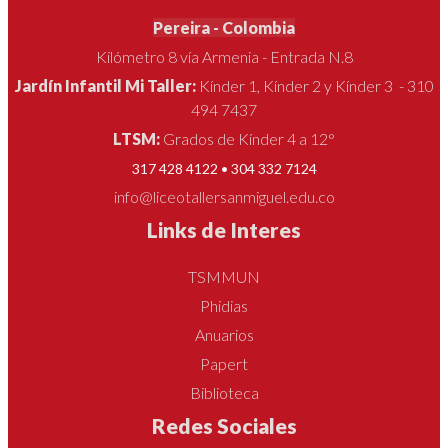
Pereira - Colombia
Kilómetro 8 vía Armenia - Entrada N.8
Jardín Infantil Mi Taller:
Kínder 1, Kínder 2 y Kínder 3 - 310
494 7437
LTSM:
Grados de Kínder 4 a 12°
317 428 4122 • 304 332 7124
info@liceotallersanmiguel.edu.co
Links de Interes
TSMMUN
Phidias
Anuarios
Papert
Biblioteca
Redes Sociales