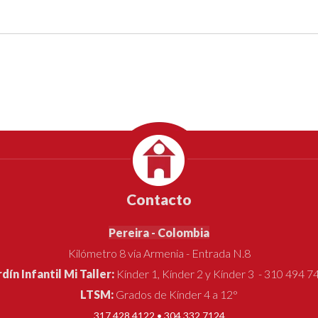
Contacto
Pereira - Colombia
Kilómetro 8 vía Armenia - Entrada N.8
rdín Infantil Mi Taller:
Kínder 1, Kínder 2 y Kínder 3 - 310 494 7
LTSM:
Grados de Kínder 4 a 12°
317 428 4122 • 304 332 7124