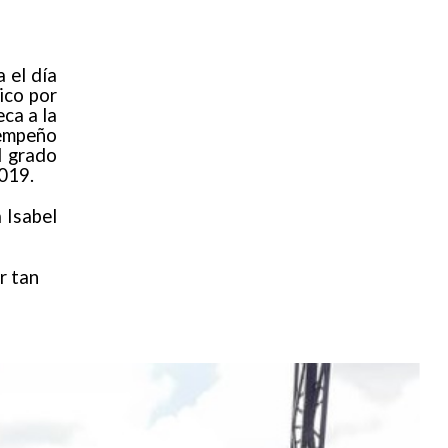
 el día
ico por
ca a la
sempeño
l grado
2019.
 Isabel
r tan