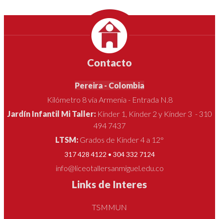
Contacto
Pereira - Colombia
Kilómetro 8 vía Armenia - Entrada N.8
Jardín Infantil Mi Taller:
Kínder 1, Kínder 2 y Kínder 3 - 310
494 7437
LTSM:
Grados de Kínder 4 a 12°
317 428 4122 • 304 332 7124
info@liceotallersanmiguel.edu.co
Links de Interes
TSMMUN