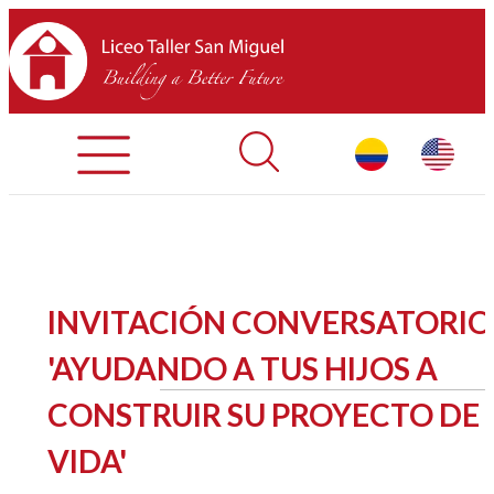
Admisiones
Contáctenos
INICIO
INVITACIÓN CONVERSATORIO
SOBRE LTSM
'AYUDANDO A TUS HIJOS A
CONSTRUIR SU PROYECTO DE
SECCIONES
VIDA'
EQUIPO