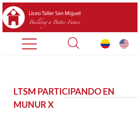
Admisiones
Contáctenos
INICIO
LTSM PARTICIPANDO EN
SOBRE LTSM
MUNUR X
SECCIONES
EQUIPO