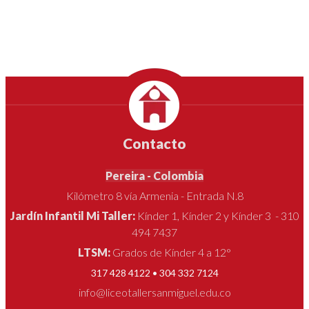
Contacto
Pereira - Colombia
Kilómetro 8 vía Armenia - Entrada N.8
Jardín Infantil Mi Taller:
Kínder 1, Kínder 2 y Kínder 3 - 310
494 7437
LTSM:
Grados de Kínder 4 a 12°
317 428 4122 • 304 332 7124
info@liceotallersanmiguel.edu.co