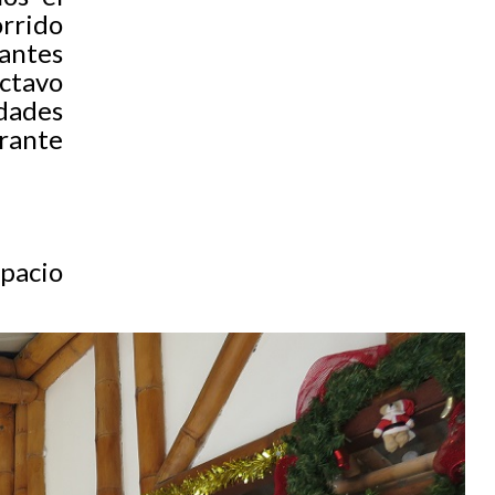
orrido
iantes
ctavo
dades
urante
acio