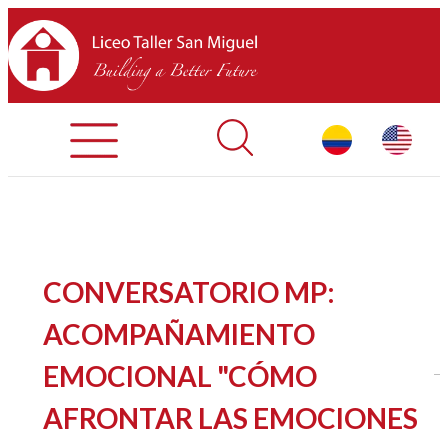
Admisiones
Contáctenos
INICIO
CONVERSATORIO MP:
SOBRE LTSM
ACOMPAÑAMIENTO
EMOCIONAL "CÓMO
SECCIONES
AFRONTAR LAS EMOCIONES
EQUIPO