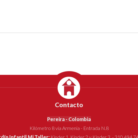
Contacto
Pereira - Colombia
Kilómetro 8 vía Armenia - Entrada N.8
rdín Infantil Mi Taller:
Kínder 1, Kínder 2 y Kínder 3 - 310 494 7