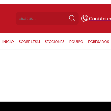
Contácte
INICIO
SOBRE LTSM
SECCIONES
EQUIPO
EGRESADOS