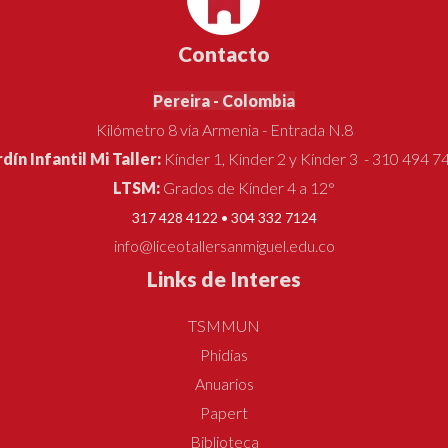
Contacto
Pereira - Colombia
Kilómetro 8 vía Armenia - Entrada N.8
rdín Infantil Mi Taller:
Kínder 1, Kínder 2 y Kínder 3 - 310 494 7
LTSM:
Grados de Kínder 4 a 12°
317 428 4122 • 304 332 7124
info@liceotallersanmiguel.edu.co
Links de Interes
TSMMUN
Phidias
Anuarios
Papert
Biblioteca