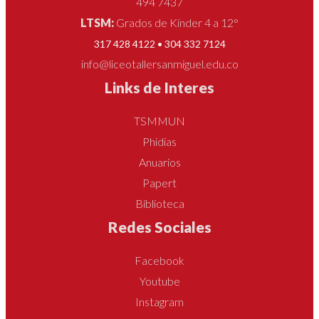
494 7437
LTSM:
Grados de Kínder 4 a 12°
317 428 4122 • 304 332 7124
info@liceotallersanmiguel.edu.co
Links de Interes
TSMMUN
Phidias
Anuarios
Papert
Biblioteca
Redes Sociales
Facebook
Youtube
Instagram