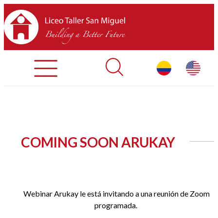
Admisiones
Contáctenos
INICIO
COMING SOON ARUKAY
SOBRE LTSM
SECCIONES
Webinar Arukay le está invitando a una reunión de Zoom
EQUIPO
programada.