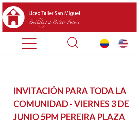
Admisiones
Contáctenos
INICIO
INVITACIÓN PARA TODA LA
SOBRE LTSM
COMUNIDAD - VIERNES 3 DE
JUNIO 5PM PEREIRA PLAZA
SECCIONES
EQUIPO