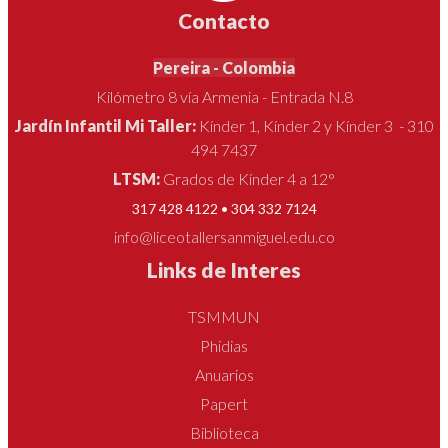
Contacto
Pereira - Colombia
Kilómetro 8 vía Armenia - Entrada N.8
Jardín Infantil Mi Taller:
Kínder 1, Kínder 2 y Kínder 3 - 310
494 7437
LTSM:
Grados de Kínder 4 a 12°
317 428 4122 • 304 332 7124
info@liceotallersanmiguel.edu.co
Links de Interes
TSMMUN
Phidias
Anuarios
Papert
Biblioteca