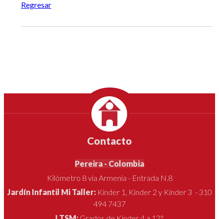
Regresar
Contacto
Pereira - Colombia
Kilómetro 8 vía Armenia - Entrada N.8
Jardín Infantil Mi Taller:
Kínder 1, Kínder 2 y Kínder 3 - 310
494 7437
LTSM:
Grados de Kínder 4 a 12°