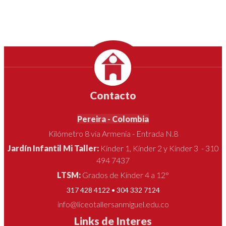
Contacto
Pereira - Colombia
Kilómetro 8 vía Armenia - Entrada N.8
Jardín Infantil Mi Taller:
Kínder 1, Kínder 2 y Kínder 3 - 310
494 7437
LTSM:
Grados de Kínder 4 a 12°
317 428 4122 • 304 332 7124
info@liceotallersanmiguel.edu.co
Links de Interes