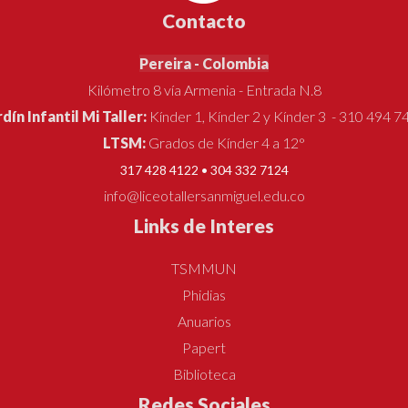
Contacto
Pereira - Colombia
Kilómetro 8 vía Armenia - Entrada N.8
rdín Infantil Mi Taller:
Kínder 1, Kínder 2 y Kínder 3 - 310 494 7
LTSM:
Grados de Kínder 4 a 12°
317 428 4122 • 304 332 7124
info@liceotallersanmiguel.edu.co
Links de Interes
TSMMUN
Phidias
Anuarios
Papert
Biblioteca
Redes Sociales