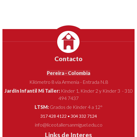
Contacto
Pereira - Colombia
Kilómetro 8 vía Armenia - Entrada N.8
Jardín Infantil Mi Taller:
Kínder 1, Kínder 2 y Kínder 3 - 310
494 7437
LTSM:
Grados de Kínder 4 a 12°
317 428 4122 • 304 332 7124
info@liceotallersanmiguel.edu.co
Links de Interes