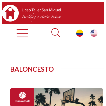
Admisiones
Contáctenos
INICIO
BALONCESTO
SOBRE LTSM
SECCIONES
EQUIPO