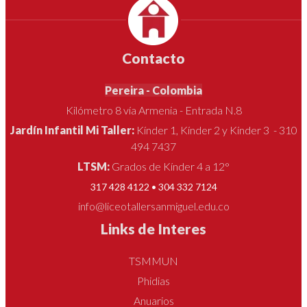
Contacto
Pereira - Colombia
Kilómetro 8 vía Armenia - Entrada N.8
Jardín Infantil Mi Taller:
Kínder 1, Kínder 2 y Kínder 3 - 310
494 7437
LTSM:
Grados de Kínder 4 a 12°
317 428 4122 • 304 332 7124
info@liceotallersanmiguel.edu.co
Links de Interes
TSMMUN
Phidias
Anuarios