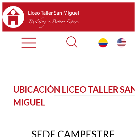
Admisiones
Contáctenos
INICIO
UBICACIÓN LICEO TALLER SAN
SOBRE LTSM
MIGUEL
SECCIONES
EQUIPO
SEDE CAMPESTRE