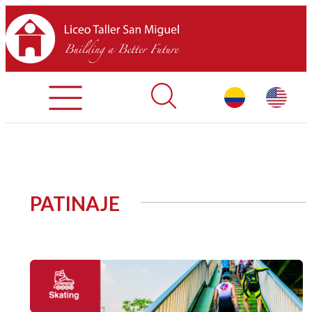
Admisiones
Contáctenos
INICIO
PATINAJE
SOBRE LTSM
SECCIONES
EQUIPO