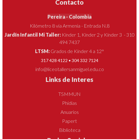
Contacto
Pereira - Colombia
Kilómetro 8 vía Armenia - Entrada N.8
Jardín Infantil Mi Taller:
Kínder 1, Kínder 2 y Kínder 3 - 310
494 7437
LTSM:
Grados de Kínder 4 a 12°
317 428 4122 • 304 332 7124
info@liceotallersanmiguel.edu.co
Links de Interes
TSMMUN
Phidias
Anuarios
Papert
Biblioteca