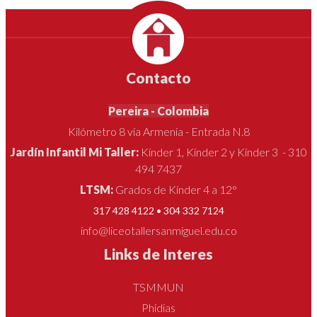
Contacto
Pereira - Colombia
Kilómetro 8 vía Armenia - Entrada N.8
Jardín Infantil Mi Taller:
Kínder 1, Kínder 2 y Kínder 3 - 310
494 7437
LTSM:
Grados de Kínder 4 a 12°
317 428 4122 • 304 332 7124
info@liceotallersanmiguel.edu.co
Links de Interes
TSMMUN
Phidias