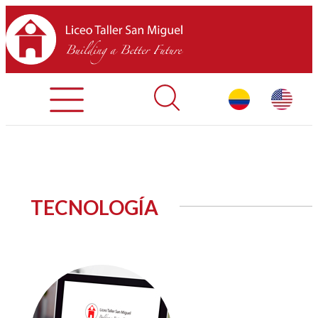
Admisiones
Contáctenos
INICIO
TECNOLOGÍA
SOBRE LTSM
SECCIONES
EQUIPO