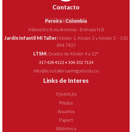
Contacto
Pereira - Colombia
Kilómetro 8 vía Armenia - Entrada N.8
Jardín Infantil Mi Taller:
Kínder 1, Kínder 2 y Kínder 3 - 310
494 7437
LTSM:
Grados de Kínder 4 a 12°
317 428 4122 • 304 332 7124
info@liceotallersanmiguel.edu.co
Links de Interes
TSMMUN
Phidias
Anuarios
Papert
Biblioteca