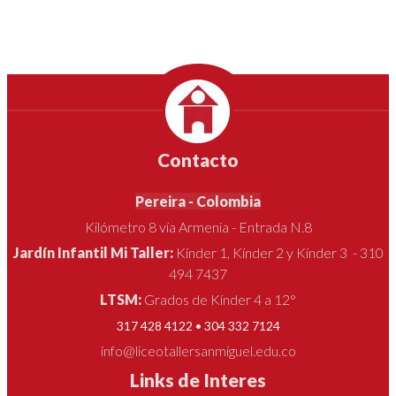
Contacto
Pereira - Colombia
Kilómetro 8 vía Armenia - Entrada N.8
Jardín Infantil Mi Taller:
Kínder 1, Kínder 2 y Kínder 3 - 310
494 7437
LTSM:
Grados de Kínder 4 a 12°
317 428 4122 • 304 332 7124
info@liceotallersanmiguel.edu.co
Links de Interes