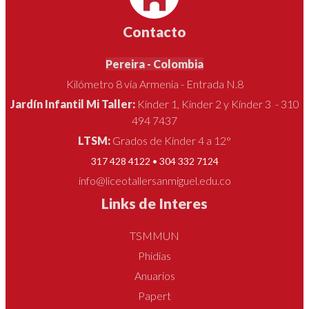
Contacto
Pereira - Colombia
Kilómetro 8 vía Armenia - Entrada N.8
Jardín Infantil Mi Taller:
Kínder 1, Kínder 2 y Kínder 3 - 310
494 7437
LTSM:
Grados de Kínder 4 a 12°
317 428 4122 • 304 332 7124
info@liceotallersanmiguel.edu.co
Links de Interes
TSMMUN
Phidias
Anuarios
Papert