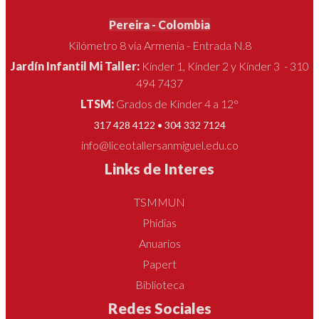
Pereira - Colombia
Kilómetro 8 vía Armenia - Entrada N.8
Jardín Infantil Mi Taller:
Kínder 1, Kínder 2 y Kínder 3 - 310
494 7437
LTSM:
Grados de Kínder 4 a 12°
317 428 4122 • 304 332 7124
info@liceotallersanmiguel.edu.co
Links de Interes
TSMMUN
Phidias
Anuarios
Papert
Biblioteca
Redes Sociales