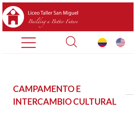
Admisiones
Contáctenos
INICIO
CAMPAMENTO E
SOBRE LTSM
INTERCAMBIO CULTURAL
SECCIONES
EQUIPO