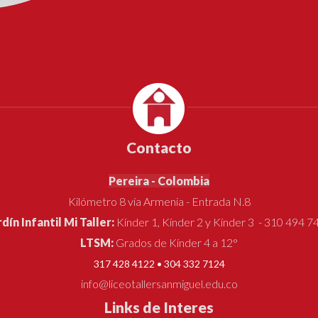
Contacto
Pereira - Colombia
Kilómetro 8 vía Armenia - Entrada N.8
rdín Infantil Mi Taller:
Kínder 1, Kínder 2 y Kínder 3 - 310 494 7
LTSM:
Grados de Kínder 4 a 12°
317 428 4122 • 304 332 7124
info@liceotallersanmiguel.edu.co
Links de Interes