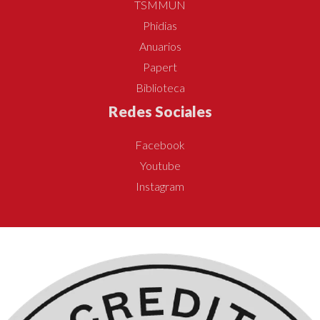
TSMMUN
Phidias
Anuarios
Papert
Biblioteca
Redes Sociales
Facebook
Youtube
Instagram