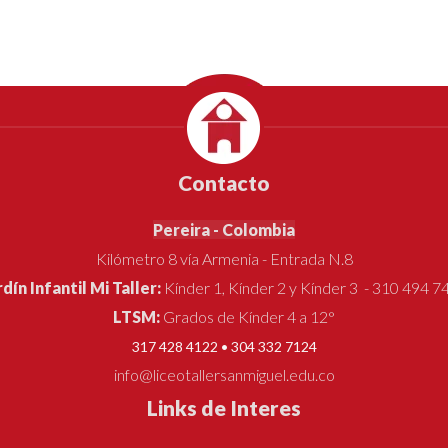
Contacto
Pereira - Colombia
Kilómetro 8 vía Armenia - Entrada N.8
rdín Infantil Mi Taller:
Kínder 1, Kínder 2 y Kínder 3 - 310 494 7
LTSM:
Grados de Kínder 4 a 12°
317 428 4122 • 304 332 7124
info@liceotallersanmiguel.edu.co
Links de Interes