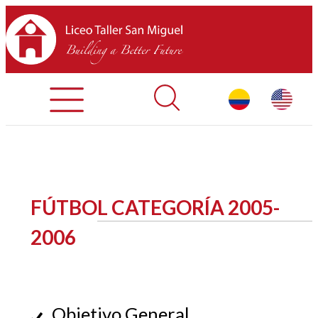
Admisiones
Contáctenos
INICIO
FÚTBOL CATEGORÍA 2005-
SOBRE LTSM
2006
SECCIONES
EQUIPO
Objetivo General