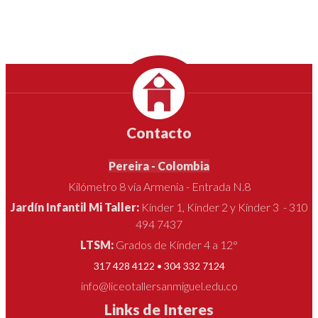
Contacto
Pereira - Colombia
Kilómetro 8 vía Armenia - Entrada N.8
Jardín Infantil Mi Taller:
Kínder 1, Kínder 2 y Kínder 3 - 310
494 7437
LTSM:
Grados de Kínder 4 a 12°
317 428 4122 • 304 332 7124
info@liceotallersanmiguel.edu.co
Links de Interes