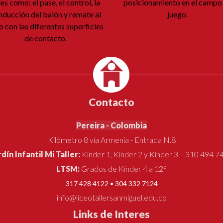
les como: el pase, el control, la
posicionamiento en el campo
nducción del balón y remate al
juego.
o con las diferentes superficies
de contacto.
Contacto
Pereira - Colombia
Kilómetro 8 vía Armenia - Entrada N.8
rdín Infantil Mi Taller:
Kínder 1, Kínder 2 y Kínder 3 - 310 494 7
LTSM:
Grados de Kínder 4 a 12°
317 428 4122 • 304 332 7124
info@liceotallersanmiguel.edu.co
Links de Interes