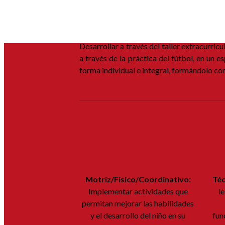
Desarrollar a través del taller extracurric
a través de la práctica del fútbol, en un 
forma individual e integral, formándolo c
Motriz/Físico/Coordinativo:
Téc
Implementar actividades que
le
permitan mejorar las habilidades
y el desarrollo del niño en su
fun