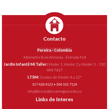
EGRESADOS
Contacto
Pereira - Colombia
Kilómetro 8 vía Armenia - Entrada N.8
Jardín Infantil Mi Taller:
Kínder 1, Kínder 2 y Kínder 3 - 310
494 7437
LTSM:
Grados de Kínder 4 a 12°
317 428 4122 • 304 332 7124
info@liceotallersanmiguel.edu.co
Links de Interes