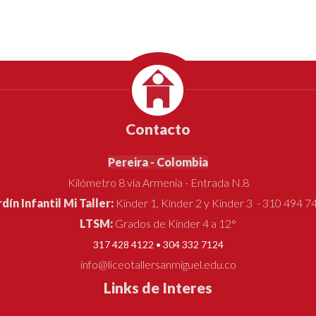
Contacto
Pereira - Colombia
Kilómetro 8 vía Armenia - Entrada N.8
rdín Infantil Mi Taller:
Kínder 1, Kínder 2 y Kínder 3 - 310 494 7
LTSM:
Grados de Kínder 4 a 12°
317 428 4122 • 304 332 7124
info@liceotallersanmiguel.edu.co
Links de Interes