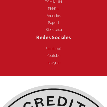
TSMMUN
Phidias
Anuarios
Papert
Biblioteca
Redes Sociales
Facebook
Youtube
Instagram