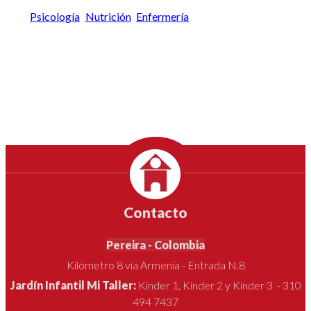
EGRESADOS
Psicología
Nutrición
Enfermería
Contacto
Pereira - Colombia
Kilómetro 8 vía Armenia - Entrada N.8
Jardín Infantil Mi Taller:
Kínder 1, Kínder 2 y Kínder 3 - 310
494 7437