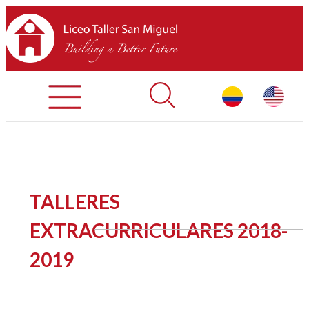
Admisiones
Contáctenos
INICIO
TALLERES
SOBRE LTSM
EXTRACURRICULARES 2018-
2019
SECCIONES
EQUIPO