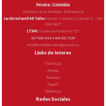
Pereira - Colombia
Kilómetro 8 vía Armenia - Entrada N.8
Jardín Infantil Mi Taller:
Kínder 1, Kínder 2 y Kínder 3 - 310
494 7437
LTSM:
Grados de Kínder 4 a 12°
317 428 4122 • 304 332 7124
info@liceotallersanmiguel.edu.co
Links de Interes
TSMMUN
Phidias
Anuarios
Papert
Biblioteca
Redes Sociales