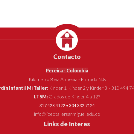
Contacto
Pereira - Colombia
Kilómetro 8 vía Armenia - Entrada N.8
rdín Infantil Mi Taller:
Kínder 1, Kínder 2 y Kínder 3 - 310 494 7
LTSM:
Grados de Kínder 4 a 12°
317 428 4122 • 304 332 7124
info@liceotallersanmiguel.edu.co
Links de Interes