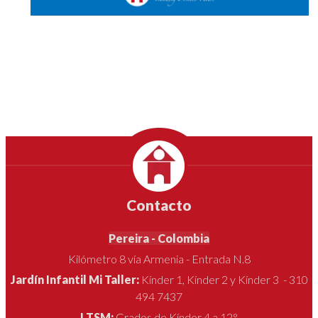
Contacto
Pereira - Colombia
Kilómetro 8 vía Armenia - Entrada N.8
Jardín Infantil Mi Taller:
Kínder 1, Kínder 2 y Kínder 3 - 310
494 7437
LTSM:
Grados de Kínder 4 a 12°