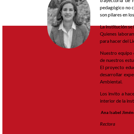
trayectoria de 
pedagógico no co
son pilares en 
La institución s
Quienes laboramo
para hacer del L
Nuestro equipo d
de nuestros estu
El proyecto edu
desarrollar expe
Ambiental.
Los invito a hac
interior de la in
Ana Isabel Jimé
Rectora