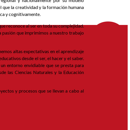
 regional y nacionalmente por su modelo
el que la creatividad y la formación humana
mica y cognitivamente.
que reconoce al ser en toda su complejidad.
la pasión que imprimimos a nuestro trabajo
nemos altas expectativas en el aprendizaje
cativos desde el ser, el hacer y el saber.
 un entorno envidiable que se presta para
esde las Ciencias Naturales y la Educación
oyectos y procesos que se llevan a cabo al