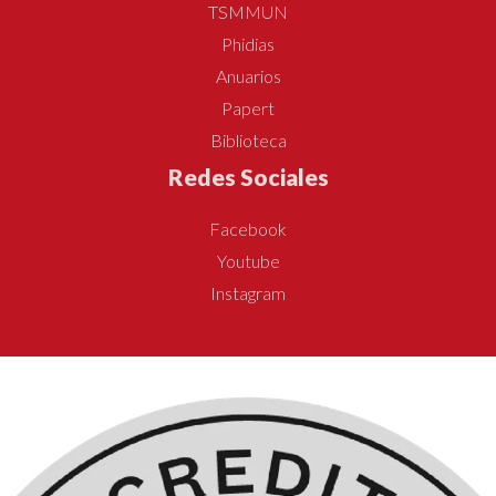
TSMMUN
Phidias
Anuarios
Papert
Biblioteca
Redes Sociales
Facebook
Youtube
Instagram