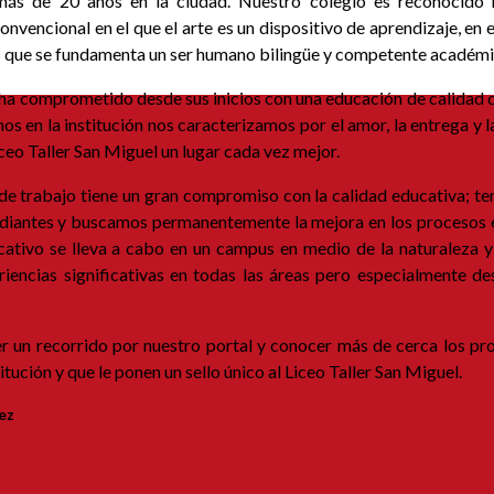
más de 20 años en la ciudad. Nuestro colegio es reconocido
nvencional en el que el arte es un dispositivo de aprendizaje, en 
los que se fundamenta un ser humano bilingüe y competente acadé
e ha comprometido desde sus inicios con una educación de calidad 
s en la institución nos caracterizamos por el amor, la entrega y 
iceo Taller San Miguel un lugar cada vez mejor.
e trabajo tiene un gran compromiso con la calidad educativa; te
diantes y buscamos permanentemente la mejora en los procesos edu
cativo se lleva a cabo en un campus en medio de la naturaleza y
riencias significativas en todas las áreas pero especialmente d
er un recorrido por nuestro portal y conocer más de cerca los pr
stitución y que le ponen un sello único al Liceo Taller San Miguel.
nez