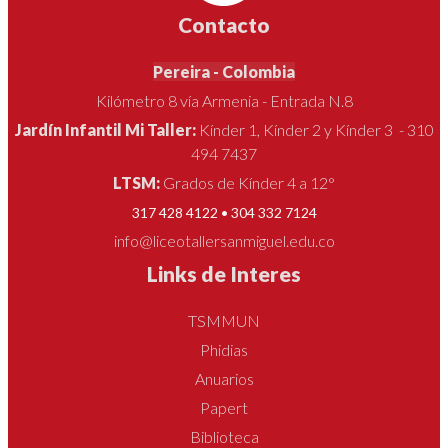
Contacto
Pereira - Colombia
Kilómetro 8 vía Armenia - Entrada N.8
Jardín Infantil Mi Taller:
Kínder 1, Kínder 2 y Kínder 3 - 310
494 7437
LTSM:
Grados de Kínder 4 a 12°
317 428 4122 • 304 332 7124
info@liceotallersanmiguel.edu.co
Links de Interes
TSMMUN
Phidias
Anuarios
Papert
Biblioteca