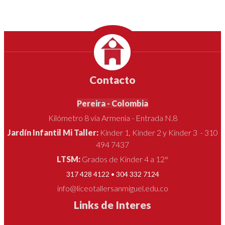
EGRESADOS
Contacto
Pereira - Colombia
Kilómetro 8 vía Armenia - Entrada N.8
Jardín Infantil Mi Taller:
Kínder 1, Kínder 2 y Kínder 3 - 310
494 7437
LTSM:
Grados de Kínder 4 a 12°
317 428 4122 • 304 332 7124
info@liceotallersanmiguel.edu.co
Links de Interes