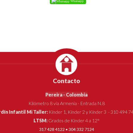
Whatsapp
Contacto
Pereira - Colombia
Kilómetro 8 vía Armenia - Entrada N.8
rdín Infantil Mi Taller:
Kínder 1, Kínder 2 y Kínder 3 - 310 494 7
LTSM:
Grados de Kínder 4 a 12°
317 428 4122 • 304 332 7124