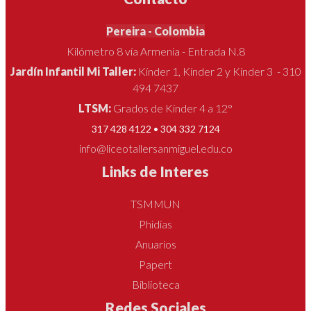
Pereira - Colombia
Kilómetro 8 vía Armenia - Entrada N.8
Jardín Infantil Mi Taller:
Kínder 1, Kínder 2 y Kínder 3 - 310
494 7437
LTSM:
Grados de Kínder 4 a 12°
317 428 4122 • 304 332 7124
info@liceotallersanmiguel.edu.co
Links de Interes
TSMMUN
Phidias
Anuarios
Papert
Biblioteca
Redes Sociales