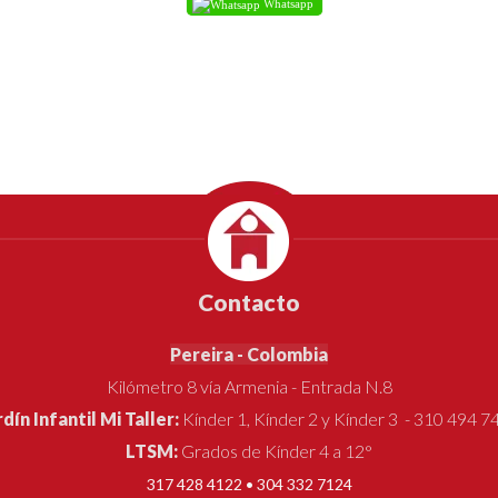
Whatsapp
Contacto
Pereira - Colombia
Kilómetro 8 vía Armenia - Entrada N.8
rdín Infantil Mi Taller:
Kínder 1, Kínder 2 y Kínder 3 - 310 494 7
LTSM:
Grados de Kínder 4 a 12°
317 428 4122 • 304 332 7124