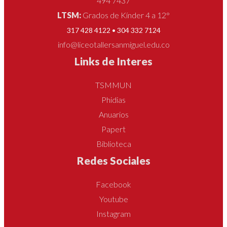
494 7437
LTSM:
Grados de Kínder 4 a 12°
317 428 4122 • 304 332 7124
info@liceotallersanmiguel.edu.co
Links de Interes
TSMMUN
Phidias
Anuarios
Papert
Biblioteca
Redes Sociales
Facebook
Youtube
Instagram