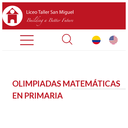
Admisiones
Contáctenos
INICIO
OLIMPIADAS MATEMÁTICAS
SOBRE LTSM
EN PRIMARIA
SECCIONES
EQUIPO