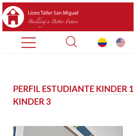
Admisiones
Contáctenos
INICIO
PERFIL ESTUDIANTE KINDER 1 
SOBRE LTSM
KINDER 3
SECCIONES
EQUIPO