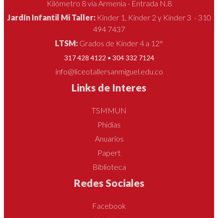
Kilómetro 8 vía Armenia - Entrada N.8
Jardín Infantil Mi Taller:
Kínder 1, Kínder 2 y Kínder 3 - 310
494 7437
LTSM:
Grados de Kínder 4 a 12°
317 428 4122 • 304 332 7124
info@liceotallersanmiguel.edu.co
Links de Interes
TSMMUN
Phidias
Anuarios
Papert
Biblioteca
Redes Sociales
Facebook