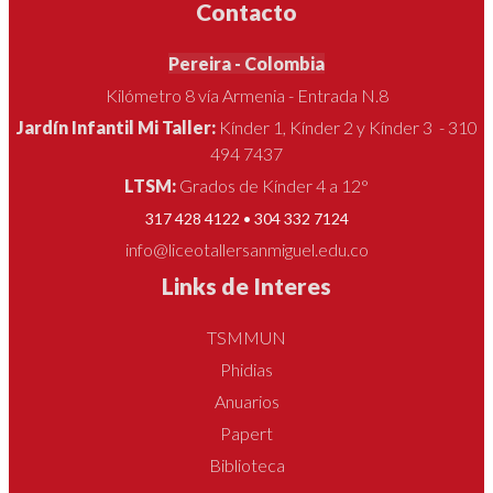
Contacto
Pereira - Colombia
Kilómetro 8 vía Armenia - Entrada N.8
Jardín Infantil Mi Taller:
Kínder 1, Kínder 2 y Kínder 3 - 310
494 7437
LTSM:
Grados de Kínder 4 a 12°
317 428 4122 • 304 332 7124
info@liceotallersanmiguel.edu.co
Links de Interes
TSMMUN
Phidias
Anuarios
Papert
Biblioteca