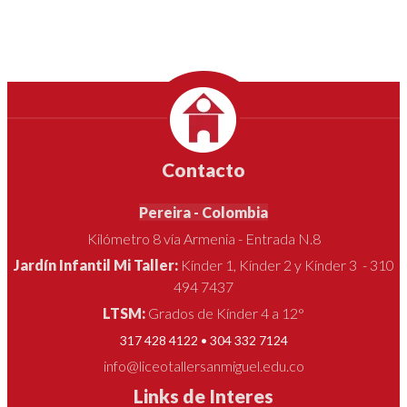
Contacto
Pereira - Colombia
Kilómetro 8 vía Armenia - Entrada N.8
Jardín Infantil Mi Taller:
Kínder 1, Kínder 2 y Kínder 3 - 310
494 7437
LTSM:
Grados de Kínder 4 a 12°
317 428 4122 • 304 332 7124
info@liceotallersanmiguel.edu.co
Links de Interes